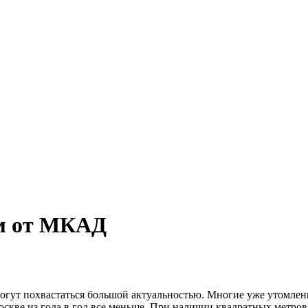
км от МКАД
огут похвастаться большой актуальностью. Многие уже утомлен
скве из года в год все меньше. При наличии квадратных метров