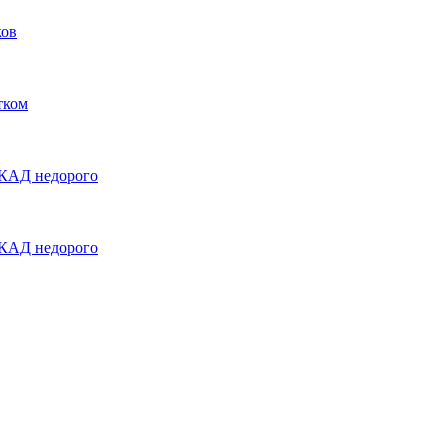
ков
тком
МКАД недорого
МКАД недорого