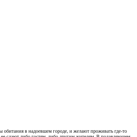
ы обитания в надоевшем городе, и желают проживать где-то
 ее сдают либо гостям, либо другим жителям. В подавляющем