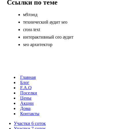
Ссылки по теме
м9лэнд
технический аудит seo
cross text
интерактивный сео аудит
seo архитектор
Главная
Блог
F.A.Q
Поселки
Цены
Акции
Дома
Контакты
Участки 6 соток
Участки 7 соток