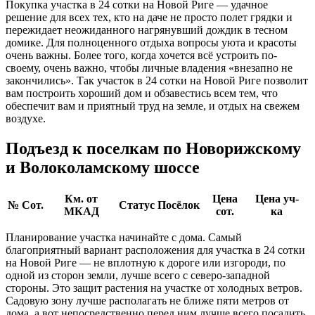
Покупка участка в 24 сотки на Новой Риге — удачное
решение для всех тех, кто на даче не просто полет грядки и
пережидает неожиданного нагрянувший дождик в тесном
домике. Для полноценного отдыха вопросы уюта и красоты
очень важны. Более того, когда хочется всё устроить по-
своему, очень важно, чтобы личные владения «внезапно не
закончились». Так участок в 24 сотки на Новой Риге позволит
вам построить хороший дом и обзавестись всем тем, что
обеспечит вам и приятный труд на земле, и отдых на свежем
воздухе.
Подъезд к поселкам по Новорижскому
и Волоколамскому шоссе
Км. от
Цена
Цена уч-
№
Сот.
Статус
Посёлок
МКАД
сот.
ка
Планирование участка начинайте с дома. Самый
благоприятный вариант расположения для участка в 24 сотки
на Новой Риге — не вплотную к дороге или изгороди, по
одной из сторон земли, лучше всего с северо-западной
стороны. Это защит растения на участке от холодных ветров.
Садовую зону лучше располагать не ближе пяти метров от
дома, а вот непосредственно перед ним лучше всего посадить