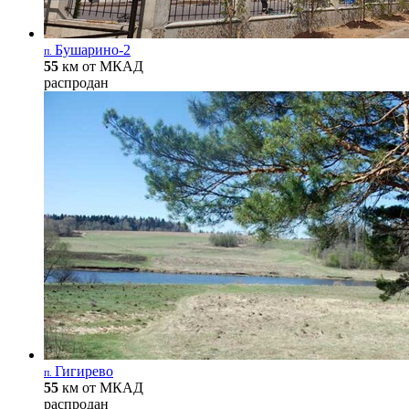
Бушарино-2
п.
55
км от МКАД
распродан
Гигирево
п.
55
км от МКАД
распродан