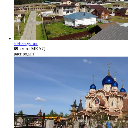
Нескучное
п.
69
км от МКАД
распродан