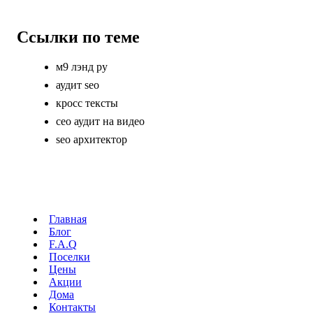
Ссылки по теме
м9 лэнд ру
аудит seo
кросс тексты
сео аудит на видео
seo архитектор
Главная
Блог
F.A.Q
Поселки
Цены
Акции
Дома
Контакты