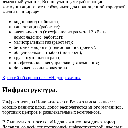
земельный участок, Вы получаете уже работающие
коммуникации и все необходимое для полноценной городской
жизни на природе:
водопровод (работает);
канализация (работает);
электричество (трехфазное из расчета 12 кВа на
домовладение, работает);
магистральный газ (работает);
бетонные дороги (полностью построены);
общепоселковый забор (построен);
круглосуточная охрана;
профессиональная управляющая компания;
большая лесопарковая зона.
Краткий обзор поселка «Надовражино»
Инфраструктура.
Инфраструктура Новорижского и Волоколамского шоссе
хорошо развита: вдоль дорог располагается много магазинов,
торговых центров и развлекательных комплексов.
В 7 минутах от поселка «Надовражино» находится
город
Дедовск
со всей сопутствующей инфраструктурой: школы и