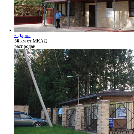
Дарна
п.
36
км от МКАД
распродан