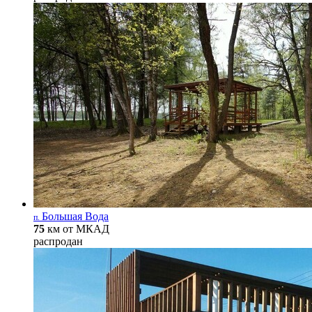
Большая Вода
п.
75
км от МКАД
распродан