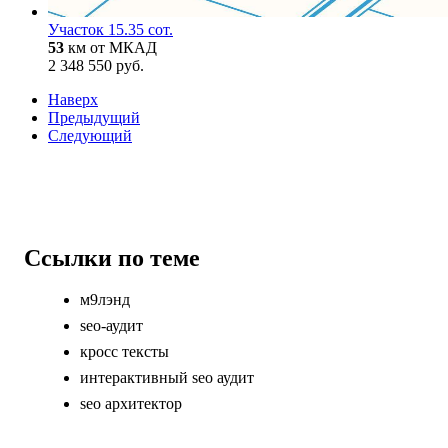
Участок 15.35 сот.
53
км от МКАД
2 348 550 руб.
Наверх
Предыдущий
Следующий
Ссылки по теме
м9лэнд
seo-аудит
кросс тексты
интерактивный seo аудит
seo архитектор