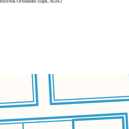
 посёлок Огниково Парк, №59/2