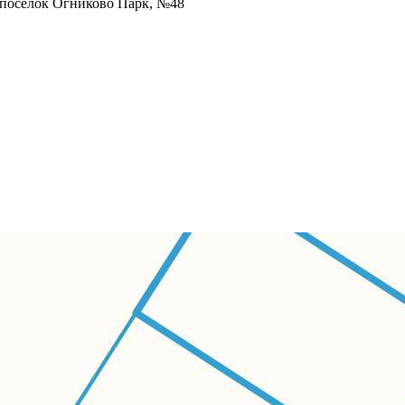
й посёлок Огниково Парк, №48