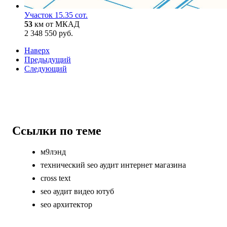
Участок 15.35 сот.
53
км от МКАД
2 348 550 руб.
Наверх
Предыдущий
Следующий
Ссылки по теме
м9лэнд
технический seo аудит интернет магазина
cross text
seo аудит видео ютуб
seo архитектор